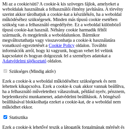
Mi az a cookie/süti? A cookie-k kis szöveges fájlok, amelyeket a
weboldalak használnak a felhasználói élmény javítására. A törvény
szerint akkor tárolhatjuk a cookie-kat a készülékén, ha a weboldal
működéséhez szükségesek. Minden más típusú cookie esetében
szükség van a felhasználó engedélyére. Ez a weboldal különböző
típusú cookie-kat használ. Néhány cookie harmadik féltől
származik, és megjelenik a weboldalunkon. Bármikor
megváltoztathatja vagy visszavonhatja a cookie-k használatára
vonatkozó egyeztetését a
Cookie Policy
oldalon. További
információk arról, hogy ki vagyunk, hogyan vehet fel velünk
kapcsolatot és hogyan dolgozzuk fel a személyes adatokat a
Adatvédelmi tájékoztató
oldalon.
Szükséges (Mindig aktív)
Ezek a cookie-k a weboldal működéséhez szükségesek és nem
lehetnek kikapcsolva. Ezek a cookie-k csak akkor vannak beállítva,
ha a felhasználó műveleteihez válaszolnak, például nyelv, pénznem,
bejelentkezési munkamenet, adatvédelmi beállítások. A böngésző
beállításával blokkolhatja ezeket a cookie-kat, de a weboldal nem
működhet ekkor.
Statisztika
Ezek a cookie-k lehetővé teszik a látogatók forgalmának mérését és