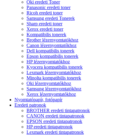
Oki eredeti Toner
Panasonic eredeti toner
Ricoh eredeti toner
Samsung eredeti Tonerek
Sharp eredeti toner
Xerox eredeti toner
Kompatibilis tonerek
Brother lézernyomtatókhoz
Canon lézernyomtatókhoz
Dell kompatibilis tonerek
Epson kompatibilis tonerek
HP lézernyomtatókhoz
Kyocera kompatibilis tonerek
Lexmark lézernyomtatókhoz
Minolta kompatibilis tonerek
Oki lézernyomtatókhoz
Samsung lézernyomtatókhoz
Xerox lézernyomtatókhoz
Nyomtatópapír, fotópapír
Eredeti patronok
BROTHER eredeti tintapatronok
CANON eredeti tintapatronok
EPSON eredeti tintapatronok
HP eredeti tintapatronok
Lexmark eredeti tintapatronok