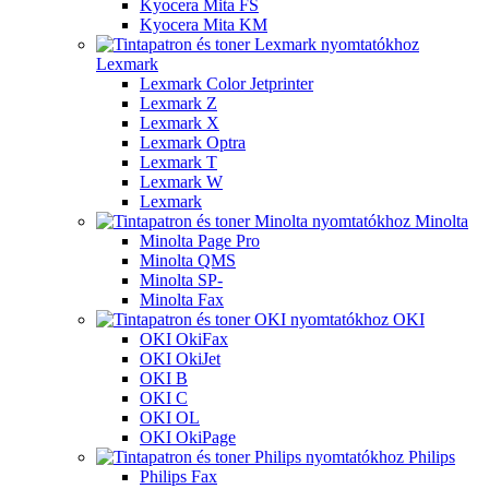
Kyocera Mita FS
Kyocera Mita KM
Lexmark
Lexmark Color Jetprinter
Lexmark Z
Lexmark X
Lexmark Optra
Lexmark T
Lexmark W
Lexmark
Minolta
Minolta Page Pro
Minolta QMS
Minolta SP-
Minolta Fax
OKI
OKI OkiFax
OKI OkiJet
OKI B
OKI C
OKI OL
OKI OkiPage
Philips
Philips Fax