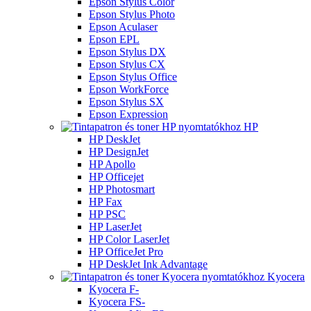
Epson Stylus Color
Epson Stylus Photo
Epson Aculaser
Epson EPL
Epson Stylus DX
Epson Stylus CX
Epson Stylus Office
Epson WorkForce
Epson Stylus SX
Epson Expression
HP
HP DeskJet
HP DesignJet
HP Apollo
HP Officejet
HP Photosmart
HP Fax
HP PSC
HP LaserJet
HP Color LaserJet
HP OfficeJet Pro
HP DeskJet Ink Advantage
Kyocera
Kyocera F-
Kyocera FS-