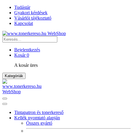
Tudástár
Gyakori kérdések
Vásárlói tájékoztató
Kapcsolat
Bejelentkezés
Kosár
0
A kosár üres
Kategóriák
Tintapatron és tonerkereső
Kellék nyomtató alapján
Összes gyártó