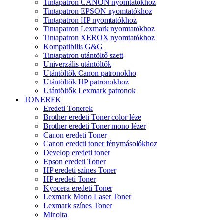
Tintapatron CANON nyomtatókhoz
Tintapatron EPSON nyomtatókhoz
Tintapatron HP nyomtatókhoz
Tintapatron Lexmark nyomtatókhoz
Tintapatron XEROX nyomtatókhoz
Kompatibilis G&G
Tintapatron utántöltő szett
Univerzális utántöltők
Utántöltők Canon patronokho
Utántöltők HP patronokhoz
Utántöltők Lexmark patronok
TONEREK
Eredeti Tonerek
Brother eredeti Toner color léze
Brother eredeti Toner mono lézer
Canon eredeti Toner
Canon eredeti toner fénymásolókhoz
Develop eredeti toner
Epson eredeti Toner
HP eredeti színes Toner
HP eredeti Toner
Kyocera eredeti Toner
Lexmark Mono Laser Toner
Lexmark színes Toner
Minolta