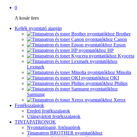
0
A kosár üres
Kellék nyomtató alapján
Brother
Canon
Epson
HP
Kyocera
Lexmark
Minolta
OKI
Philips
Samsung
Xerox
Festékszalagok
Eredeti festékszalagok
Utángyártott festékszalagok
TINTAPATRONOK
Nyomtatópapír, fotópapírok
Tintapatron BROTHER nyomtatókhoz