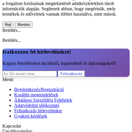
a forgalom forrásainak megtekintését adatkészletekben tárolt
információk alapján. Segítenek abban, hogy megértsük, mely
termékek és műveletek vannak többet használva, mint mások.
Rejt
Mentés
Betöltés...
Betöltés...
Iratkozzon fel hírlevelünkre!
Kapjon értesítéseket akciókról, kuponokról és újdonságokról!
Feliratkozás
Menü
Bejelentkezés/Regisztráció
Korábbi megrendelések
Általános Szerződési Feltételek
Adatvédelmi tájékoztató
Feliratkozás hírlevelünkre
Gyakori kérdések
Kapcsolat
Ügyfélszolgálat: